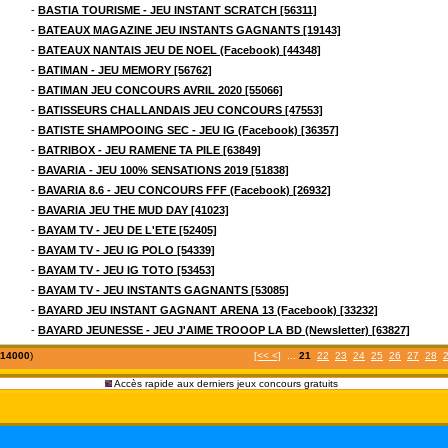
-
BASTIA TOURISME - JEU INSTANT SCRATCH [56311]
-
BATEAUX MAGAZINE JEU INSTANTS GAGNANTS [19143]
-
BATEAUX NANTAIS JEU DE NOEL (Facebook) [44348]
-
BATIMAN - JEU MEMORY [56762]
-
BATIMAN JEU CONCOURS AVRIL 2020 [55066]
-
BATISSEURS CHALLANDAIS JEU CONCOURS [47553]
-
BATISTE SHAMPOOING SEC - JEU IG (Facebook) [36357]
-
BATRIBOX - JEU RAMENE TA PILE [63849]
-
BAVARIA - JEU 100% SENSATIONS 2019 [51838]
-
BAVARIA 8.6 - JEU CONCOURS FFF (Facebook) [26932]
-
BAVARIA JEU THE MUD DAY [41023]
-
BAYAM TV - JEU DE L'ETE [52405]
-
BAYAM TV - JEU IG POLO [54339]
-
BAYAM TV - JEU IG TOTO [53453]
-
BAYAM TV - JEU INSTANTS GAGNANTS [53085]
-
BAYARD JEU INSTANT GAGNANT ARENA 13 (Facebook) [33232]
-
BAYARD JEUNESSE - JEU J'AIME TROOOP LA BD (Newsletter) [63827]
14000
)
[<< <]
...
21
22
23
24
25
26
27
28
Accès rapide aux derniers jeux concours gratuits