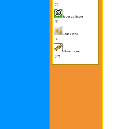
(5)
Jouer Le Score
(1)
Bons Plans
(8)
Vitrine du web
(22)