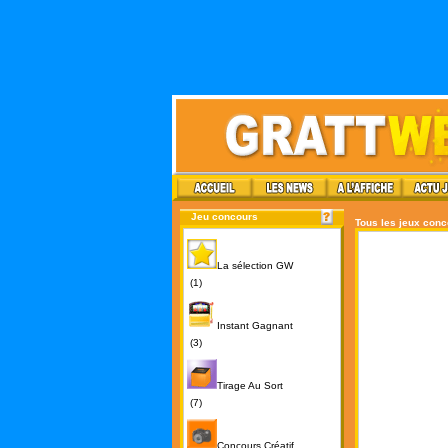
Jeu concours
Tous les jeux conc
La sélection GW
(1)
Instant Gagnant
(3)
Tirage Au Sort
(7)
Concours Créatif