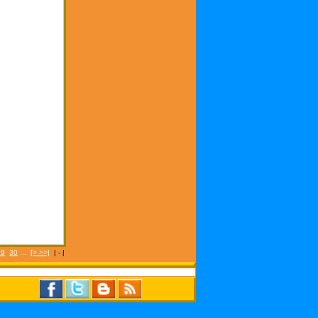
29
30
...
[> >>]
|
-
|