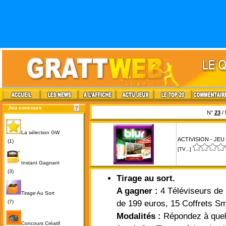
Jeu concours
N°
23
/
La sélection GW
ACTIVISION - JEU
(1)
[TV...]
Instant Gagnant
(3)
Tirage au sort.
A gagner :
4 Téléviseurs de
Tirage Au Sort
(7)
de 199 euros, 15 Coffrets Sm
Modalités :
Répondez à quel
Concours Créatif