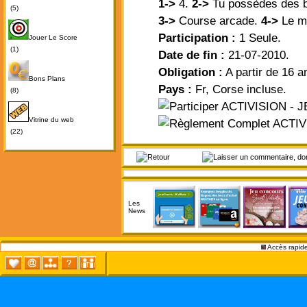
1->
4.
2->
Tu possèdes des b
(5)
3->
Course arcade.
4->
Le mo
Participation :
1 Seule.
Jouer Le Score
(1)
Date de fin :
21-07-2010.
Obligation :
A partir de 16 a
Bons Plans
Pays :
Fr, Corse incluse.
(8)
Vitrine du web
(22)
Les
News
Accès rapide