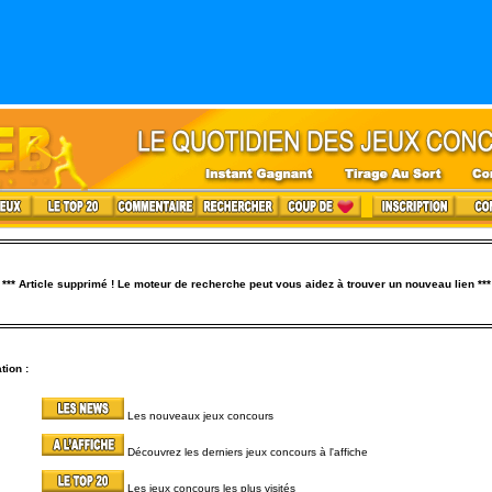
*** Article supprimé ! Le moteur de recherche peut vous aidez à trouver un nouveau lien ***
tion :
Les nouveaux jeux concours
Découvrez les derniers jeux concours à l'affiche
Les jeux concours les plus visités