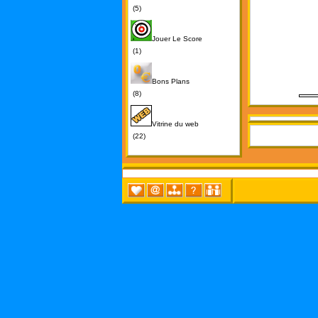
(5)
Jouer Le Score
(1)
Bons Plans
(8)
Vitrine du web
(22)