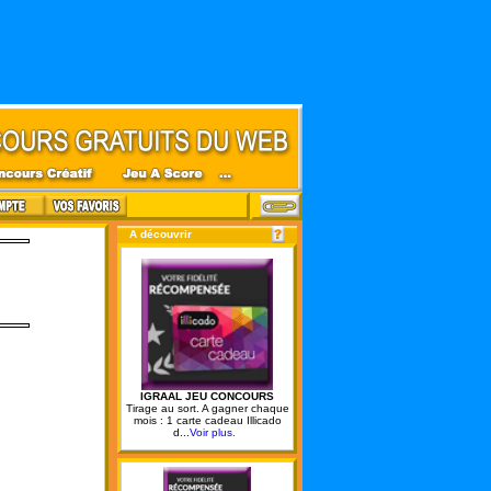
A découvrir
IGRAAL JEU CONCOURS
Tirage au sort. A gagner chaque
mois : 1 carte cadeau Illicado
d...
Voir plus.