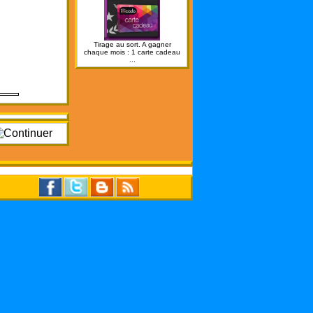
Tirage au sort. A gagner
chaque mois : 1 carte cadeau
...