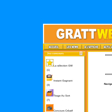
Jeu concours
La sélection GW
(1)
Instant Gagnant
Naviga
(3)
Tirage Au Sort
(7)
Concours Créatif