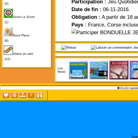
Participation :
Jeu Quotidie
(5)
Date de fin :
06-11-2016.
Obligation :
A partir de 18 a
Jouer Le Score
(1)
Pays :
France, Corse inclus
Bons Plans
(8)
Vitrine du web
(22)
Les
News
Accès rapide
Copy