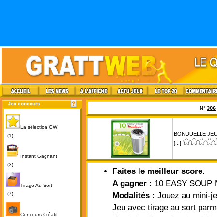
Jeu concours
N°
306
La sélection GW
BONDUELLE JEU
(1)
[...]
Instant Gagnant
(3)
Faites le meilleur score.
A gagner :
10 EASY SOUP Mo
Tirage Au Sort
(7)
Modalités :
Jouez au mini-je
Jeu avec tirage au sort parm
Concours Créatif