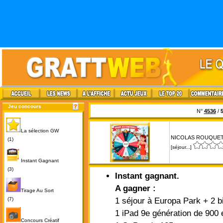
Jeu concours
N°
4536
/
La sélection GW
NICOLAS ROUQUET -
(1)
[séjour...]
Instant Gagnant
(3)
Instant gagnant.
A gagner :
Tirage Au Sort
(7)
1 séjour à Europa Park + 2 bi
1 iPad 9e génération de 900 
Concours Créatif