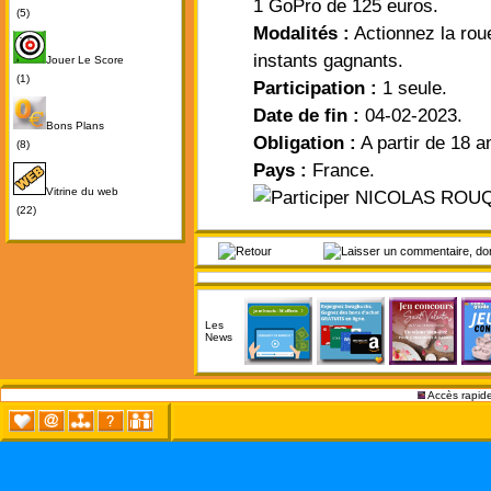
1 GoPro de 125 euros.
(5)
Modalités :
Actionnez la roue
instants gagnants.
Jouer Le Score
(1)
Participation :
1 seule.
Date de fin :
04-02-2023.
Bons Plans
Obligation :
A partir de 18 a
(8)
Pays :
France.
Vitrine du web
(22)
Les
News
Accès rapide