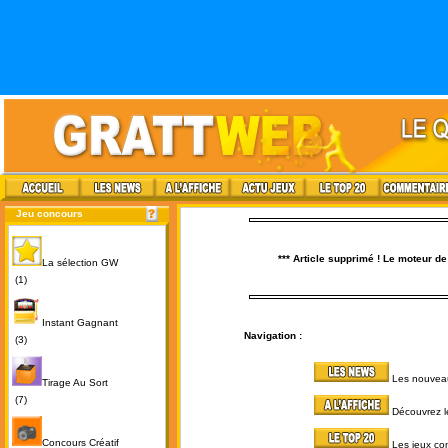
Jeu concours
*** Article supprimé ! Le moteur d
La sélection GW
(1)
Instant Gagnant
Navigation :
(3)
Les nouvea
Tirage Au Sort
(7)
Découvrez le
Concours Créatif
Les jeux con