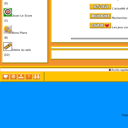
(5)
L'actualité 
Jouer Le Score
Rechercher 
(1)
Les jeux co
Bons Plans
(8)
Vitrine du web
(22)