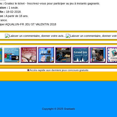
s :
Grattez le ticket - Inscrivez-vous pour participer au jeu à instants gagnants.
ation :
1 seule.
fin :
18-02-2018.
on :
A partir de 18 ans.
ance.
Accès rapide aux derniers jeux concours gratuits
Copyright © 2025 Grattweb