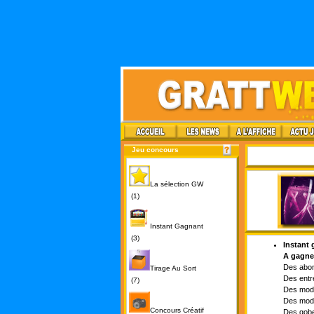
Jeu concours
La sélection GW
(1)
Instant Gagnant
(3)
Instant 
A gagner
Des abon
Tirage Au Sort
Des entr
(7)
Des mode
Des mode
Concours Créatif
Des gobe