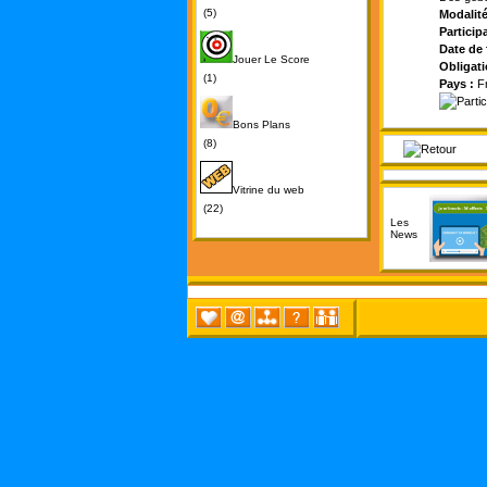
(5)
Modalité
Particip
Date de 
Jouer Le Score
Obligati
(1)
Pays :
Fr
Bons Plans
(8)
Vitrine du web
(22)
Les
News