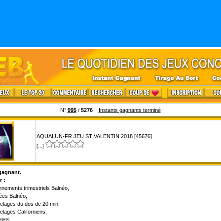
N°
995
/
5276
:
Instants gagnants terminé
AQUALUN-FR JEU ST VALENTIN 2018 [45676]
[...]
gagnant.
 :
nements trimestriels Balnéo,
ées Balnéo,
lages du dos de 20 min,
lages Californiens,
lets.