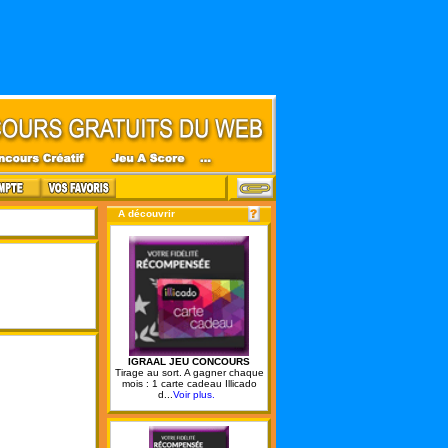
A découvrir
IGRAAL JEU CONCOURS
Tirage au sort. A gagner chaque
mois : 1 carte cadeau Illicado
d...
Voir plus.